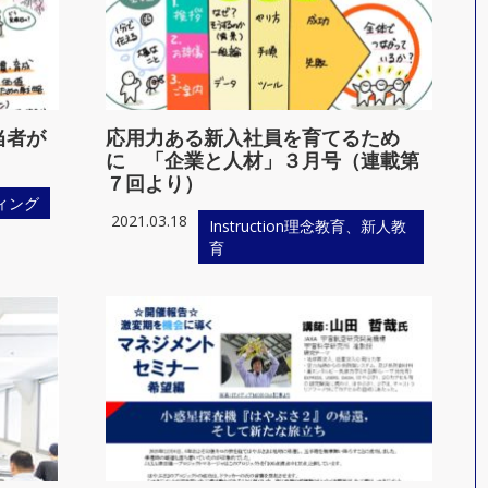
当者が
応用力ある新入社員を育てるため
に 「企業と人材」３月号（連載第
７回より）
ィング
2021.03.18
Instruction理念教育、新人教
育