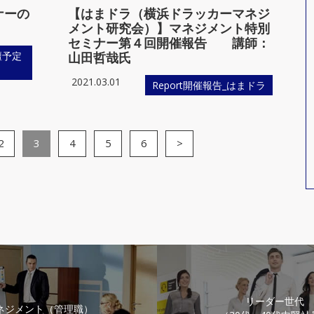
ナーの
【はまドラ（横浜ドラッカーマネジ
メント研究会）】マネジメント特別
セミナー第４回開催報告 講師：
壇予定
山田哲哉氏
2021.03.01
Report開催報告_はまドラ
2
3
4
5
6
>
リーダー世代
ネジメント（管理職）