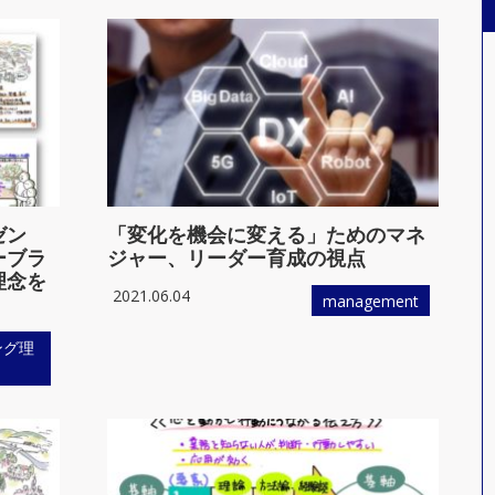
ゼン
「変化を機会に変える」ためのマネ
ーブラ
ジャー、リーダー育成の視点
理念を
2021.06.04
management
ング理