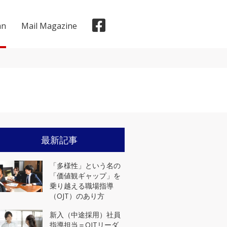
mn
Mail Magazine
メディア掲載実績
最新記事
「多様性」という名の
「価値観ギャップ」を
乗り越える職場指導
（OJT）のあり方
新入（中途採用）社員
指導担当＝OJTリーダ