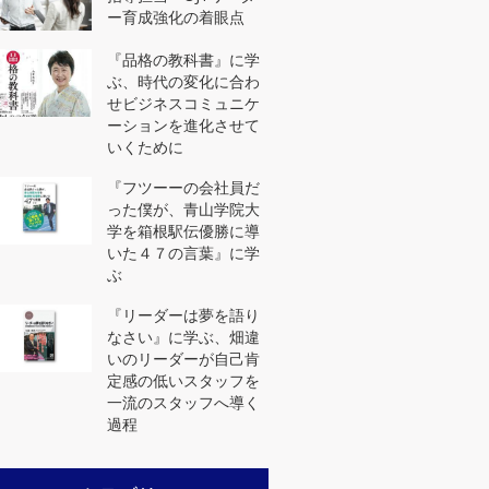
メンバー世代（２０代）
ー育成強化の着眼点
対象プログラム
『品格の教科書』に学
ぶ、時代の変化に合わ
せビジネスコミュニケ
ーションを進化させて
いくために
『フツーーの会社員だ
った僕が、青山学院大
学を箱根駅伝優勝に導
いた４７の言葉』に学
ぶ
『リーダーは夢を語り
なさい』に学ぶ、畑違
いのリーダーが自己肯
定感の低いスタッフを
一流のスタッフへ導く
過程