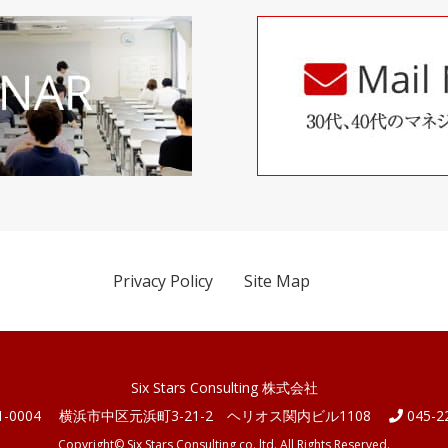
Privacy Policy
Site Map
Six Stars Consulting 株式会社
-0004
横浜市中区元浜町3-21-2 ヘリオス関内ビル1108
045-2
Copyright© Six Stars Consulting co.,ltd.
All Rights Reserved.