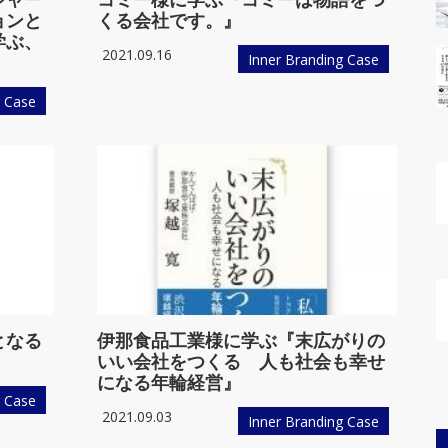
リーダー世代
マネジメント（管理職）対
ョンと
くる会社です。』
（３０代～４０代中堅社員）
象プログラム
対象プログラム
学ぶ、
2021.09.16
Inner Branding Case
g Case
となる
伊那食品工業様に学ぶ『末広がりの
いい会社をつくる 人も社会も幸せ
になる年輪経営』
g Case
2021.09.03
Inner Branding Case