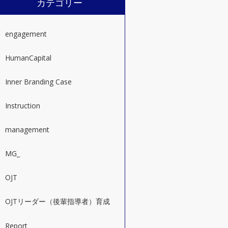
カテゴリー
engagement
HumanCapital
Inner Branding Case
Instruction
management
MG_
OJT
OJTリーダー（後輩指導者）育成
Report