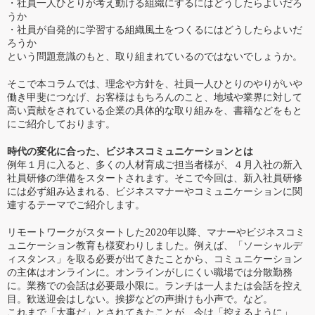
・社員一人ひとりが考え動ける組織にするにはどうしたらよいだろ
うか
・社員が自発的に学習する組織風土をつくるにはどうしたらよいだ
ろうか
という問題意識のもと、取り組まれているのではないでしょうか。
そこで本コラムでは、理念や方針を、社員一人ひとりのやりがいや
働き甲斐につなげ、お客様はもちろんのこと、地域や業界に対して
高い貢献をされている企業の具体的な取り組みを、書籍などをもと
にご紹介しております。
時代の変化に合った、ビジネスコミュニケーションとは
例年１月に入ると、多くの人材育成ご担当者様が、４月入社の新入
社員研修の準備をスタートされます。そこで今回は、新入社員研修
には必ず組み込まれる、ビジネスマナーやコミュニケーションに関
連するテーマでご紹介します。
リモートワークがスタートした2020年以降、マナーやビジネスコミ
ュニケーション教育も様変わりしました。例えば、「ソーシャルデ
ィスタンス」を取る必要が出てきたことから、コミュニケーション
の主体はオンラインに。オンラインがしにくい職場では分散勤務
に。業務での会話は必要最小限に。ランチは一人または会話を控え
目。歓送迎会はしない。挨拶などの声掛けも小声で。など。
これまで「大事だ」とされてきたことが、今は「控えるように」