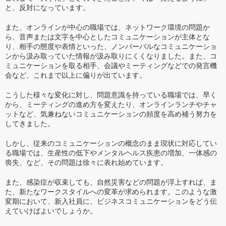
と、反対になっています。
また、オンラインが中心の職場では、ネットワーク環境の問題か
ら、音声または文字を中心としたコミュニケーションが主体とな
り、相手の態度や表情といった、ノンバーバルなコミュニケーショ
ンから汲み取っていた情報が汲み取りにくくなりました。また、コ
ミュニケーションを取る相手、会議やミーティングなどでの発言機
会など、これまで以上に偏りが出ています。
こうした様々な変化に対し、問題意識を持っている職場では、早く
から、ミーティングの進め方を変えたり、オンラインランチやチャ
ットなど、気兼ねないコミュニケーションの頻度を高め補う努力を
してきました。
しかし、従来のコミュニケーションの概念のまま現状に対応してい
る職場では、生産性の低下やメンタルヘルス疾患の増加、一体感の
喪失、など、その問題は徐々に表れ始めています。
また、感染症が収束しても、自然災害などの問題が浮上すれば、ま
た、新たなワークスタイルへの変革が求められます。このような激
変期において、新入社員に、ビジネスコミュニケーションをどう伝
えていけばよいでしょうか。