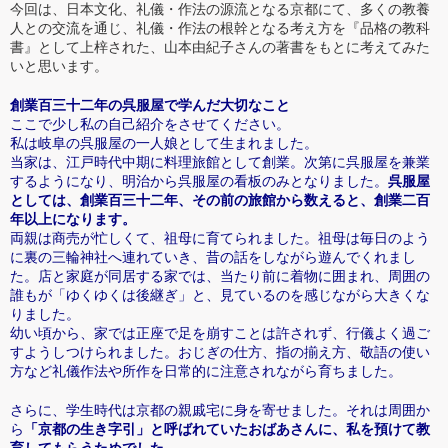
今回は、日本文化、礼儀・作法の源流となる京都にて、多くの教養
人との交流を通じ、礼儀・作法の根幹となる考え方を『品格の教科
書』として上梓された、山本由紀子さんの著書をもとに考えてみた
いと思います。
創業百三十二年の呉服屋で学んだ大切なこと
ここで少し私の自己紹介をさせてください。
私は岐阜の呉服屋の一人娘として生まれました。
当家は、江戸時代中期に料理旅館として創業。次第に呉服屋を兼業
するようになり、明治から呉服屋の看板のみとなりました。
呉服屋
としては、創業百三十二年、その前の旅館から数えると、創業二百
年以上になります。
両親は商売が忙しくて、祖母に育てられました。祖母は毎日のよう
に裏の三輪神社へ連れていき、昔の話をしながら遊んでくれまし
た。店と家庭が同居する家では、当たり前に着物に囲まれ、周囲の
誰もが「ゆくゆくは後継ぎ」と、見ているのを感じながら大きくな
りました。
幼い頃から、家では正座で足を崩すことは許されず、行儀よく過ご
すようしつけられました。おじぎの仕方、指の揃え方、敬語の使い
方など礼儀作法や所作を日常的に注意されながら育ちました。
さらに、学生時代は京都の親戚宅に身を寄せました。それは周囲か
ら
「京都の生き字引」と呼ばれていたおばあさんに、私を預けて教
育してもらうためでした。