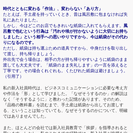
時代とともに変わる「作法」、変わらない「あり方」
たとえば、手土産を持っていくとき、昔は風呂敷に包まなければ失
礼にあたりました。
しかし、今はどこのお店でもきれいな紙袋に入れてもらえます。
風
呂敷で包むという行為は「汚れや埃が付かないように大切にお持ち
しました」という相手への思いやりですから、今は紙袋がその代わ
りになるのです。
ただし、紙袋は持ち運ぶための道具ですから、中身だけを取り出し
て渡し、持ち帰りましょう。
外出先で会う場合は、相手の方が持ち帰りやすいように紙袋のまま
渡しても大丈夫です。「紙袋のまま失礼します」の一言を添えると
丁寧です。その場合くれぐれも。くたびれた紙袋は避けましょう。
（引用了）
私の新入社員時代は、ビジネスコミュニケーションに必要な考え方
や作法を「形」として学びました。「なぜそうするのか」の解説は
なく「そうするように」と教わった記憶があります。そのため、
『品格の教科書』を読むまで、手土産は紙袋から出してお渡しす
る、ということは知っていても、なぜそうするのかについて、明確
ではありませんでした。
また、ほとんどの会社では新入社員教育で「挨拶」を指導されると