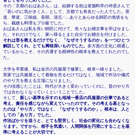
その「京都のおばあさん」は、結婚する前は老舗料亭の仲居さんで
「若いのに気がきく人」として、京都でも有名だった人でした。茶
道、華道、三味線、長唄、清元‥…ありとあらゆる師匠の免状をも
ち、裁縫も料理もプロ級でした。
おばあさんは私を良い師匠に付けて、色々なお稽古事を学ばせまし
た。それだけでなく、家へ帰るとまた自分でお稽古を付けました。
それは形を教えるだけでなく、「なぜそうするのか」を一つひとつ
解説してくれ、とても興味深いものでした。
多方面の文化に精通し
ているからこそ、その共通する精神性の根本を教えてくれたのでし
た。
大学を卒業後、私は金沢の呉服屋で修業し、岐阜へ移りました。
実家では呉服屋として着物を売るだけではなく、地域で作法や儀式
のやり方を教える立場になりました。
その頃感じたことは、時代が大きく変わっていくのに、昔のやり方
では合わなくなっていくということでした。
そして、
新しい基準を示すのも地域一番店の呉服屋の仕事であると
考え、責任を感じながら変えていったのです。その考える基となっ
たのは「やり方」ではなく、「なぜそうするのか」。根本は、人と
しての「あり方」でした。
作法ばかりを追うと、とても堅苦しく、社会の変化にも合わなくな
ります。ですから、相手を気遣い、人間関係を円滑にすることを基
準に考えることが大切です。