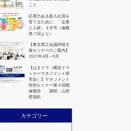
メンバー世代（２０代）
こと
対象プログラム
応用力ある新入社員を
育てるために 「企業
と人材」３月号（連載
第７回より）
【東京商工会議所様主
催セミナーのご案内】
2021年4月～9月
【はまドラ（横浜ドラ
ッカーマネジメント研
究会）】マネジメント
特別セミナー第４回開
催報告 講師：山田
哲哉氏
カテゴリー