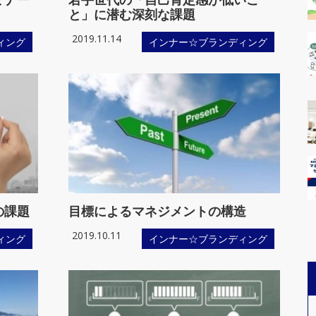
リーダー世代
マネジメント（管理職）対
と」に潜む深刻な課題
（３０代～４０代中堅社員）
象プログラム
対象プログラム
2019.11.14
ィング
インナー☆ブランディング
の課題
目標によるマネジメントの構造
2019.10.11
ィング
インナー☆ブランディング