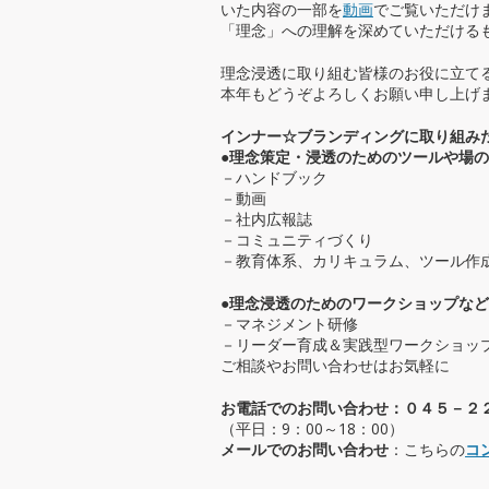
いた内容の一部を
動画
でご覧いただけ
「理念」への理解を深めていただける
理念浸透に取り組む皆様のお役に立て
本年もどうぞよろしくお願い申し上げ
インナー☆ブランディングに取り組み
●理念策定・浸透のためのツールや場
－ハンドブック
－動画
－社内広報誌
－コミュニティづくり
－教育体系、カリキュラム、ツール作
●理念浸透のためのワークショップなど
－マネジメント研修
－リーダー育成＆実践型ワークショッ
ご相談やお問い合わせはお気軽に
お電話でのお問い合わせ：０４５－２
（平日：9：00～18：00）
メールでのお問い合わせ
：こちらの
コ