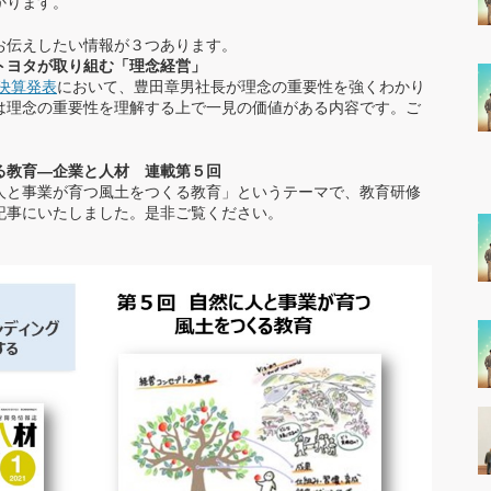
リーダー世代
かります。
マネジメント（管理職）対
（３０代～４０代中堅社員）
象プログラム
対象プログラム
お伝えしたい情報が３つあります。
トヨタが取り組む「理念経営」
間決算発表
において、豊田章男社長が理念の重要性を強くわかり
は理念の重要性を理解する上で一見の価値がある内容です。ご
る教育―企業と人材 連載第５回
人と事業が育つ風土をつくる教育」というテーマで、教育研修
記事にいたしました。是非ご覧ください。