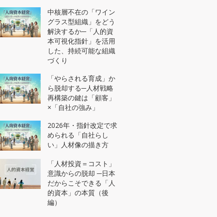
メンバー世代（２０代）
中核層不在の「ワイン
対象プログラム
グラス型組織」をどう
解決するか─「人的資
本可視化指針」を活用
した、持続可能な組織
づくり
「やらされる育成」か
ら脱却する─人材戦略
再構築の鍵は「顧客」
×「自社の強み」
2026年・指針改定で求
められる「自社らし
い」人材像の描き方
「人材投資＝コスト」
意識からの脱却 ─日本
だからこそできる「人
的資本」の本質（後
編）