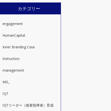
カテゴリー
engagement
HumanCapital
Inner Branding Case
Instruction
management
MG_
OJT
OJTリーダー（後輩指導者）育成