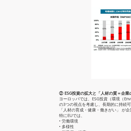
② ESG投資の拡大と「人材の質＝企
ヨーロッパでは、ESG投資（環境（Enviro
の3つの視点を考慮し、長期的に持続
「人材の育成・健康・働きがい」 が
特にEUでは、
• 労働環境
• 多様性