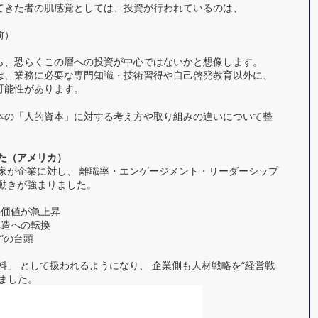
てきた者の肌感覚としては、投資が行われているのは、
前）
ら、恐らくこの層への投資が中心ではないかと想像します。
は、業務に必要な専門知識・技術習得や自己啓発教育以外に、
可能性があります。
本の「人的資本」に対する考え方や取り組みの違いについて整
た（アメリカ）
資家が企業に対し、 離職率・エンゲージメント・リーダーシップ
動きが強まりました。
の価値が急上昇
構造への転換
業”の台頭
料」 として扱われるようになり、 企業側も人材戦略を“経営戦
ました。