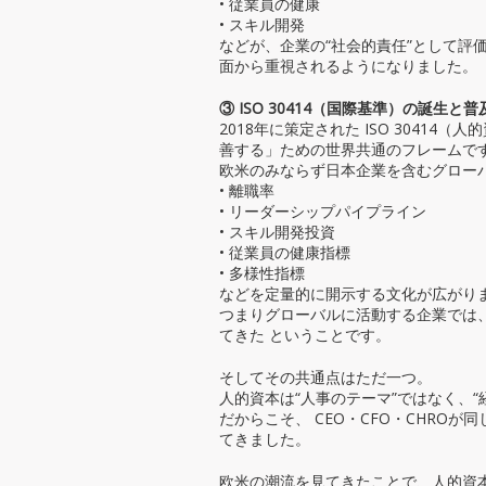
• 従業員の健康
• スキル開発
などが、企業の“社会的責任”として評価
面から重視されるようになりました。
③ ISO 30414（国際基準）の誕生と普
2018年に策定された ISO 3041
善する」ための世界共通のフレームで
欧米のみならず日本企業を含むグロー
• 離職率
• リーダーシップパイプライン
• スキル開発投資
• 従業員の健康指標
• 多様性指標
などを定量的に開示する文化が広がり
つまりグローバルに活動する企業では、
てきた ということです。
そしてその共通点はただ一つ。
人的資本は“人事のテーマ”ではなく、
だからこそ、 CEO・CFO・CHRO
てきました。
欧米の潮流を見てきたことで、人的資