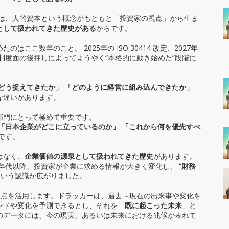
リーダー世代
マネジメント（管理職）対
（３０代～４０代中堅社員）
象プログラム
由は、人的資本という概念がもともと「投資家の視点」から生ま
対象プログラム
”として扱われてきた歴史がある
からです。
ここ数年のこと。 2025年の ISO 30414 改定、2027年
制度面の後押しによってようやく“本格的に動き始めた”段階に
どう捉えてきたか」
「どのように経営に組み込んできたか」
な違いがあります。
部門にとって極めて重要です。
「日本企業がどこに立っているのか」
「これから何を優先すべ
です。
はなく、
企業価値の源泉として扱われてきた歴史
があります。
0年代以降、投資家が企業に求める情報が大きく変化し、
“財務
いう認識が広がりました。
の視点を活用します。ドラッカーは、過去～現在の出来事や変化を
ンドや変化を予測できるとし、それを「
既に起こった未来
」と
のデータには、今の現実、あるいは未来における兆候が表れて