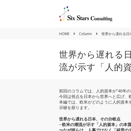
HOME
Column
世界から遅れる日
世界から遅れる日
流が示す「人的
Policy
Vision&Mission
前回のコラムでは、人的資本が“40年
今回は視点を日本から世界へと広げ、
本編では、欧米がどのように人的資本を
示唆を探ります。
世界から遅れる日本、その分岐点
─欧米の潮流が示す「人的資本」の本
〜なぜ彼らは、人事ではなく「経営の