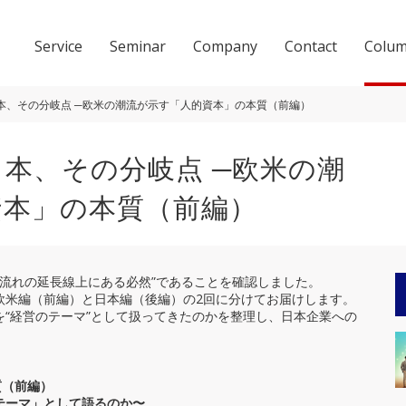
Service
Seminar
Company
Contact
Colu
本、その分岐点 ─欧米の潮流が示す「人的資本」の本質（前編）
本、その分岐点 ─欧米の潮
資本」の本質（前編）
会社概要
ACCESS
の流れの延長線上にある必然”であることを確認しました。
欧米編（前編）と日本編（後編）の2回に分けてお届けします。
“経営のテーマ”として扱ってきたのかを整理し、日本企業への
質（前編）
テーマ」として語るのか〜