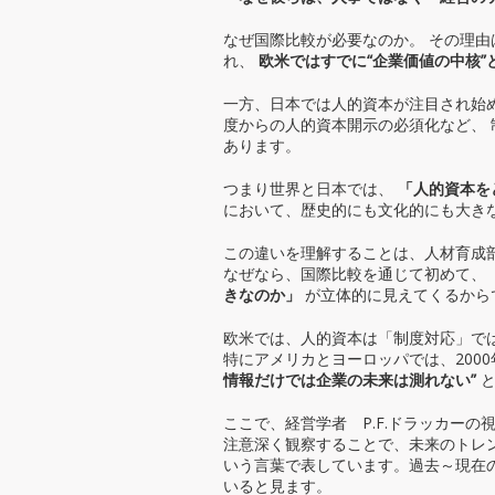
インナー☆ブランディング
なぜ国際比較が必要なのか。 その理
れ、
欧米ではすでに“企業価値の中核
一方、日本では人的資本が注目され始めたのは
度からの人的資本開示の必須化など、 
あります。
つまり世界と日本では、
「人的資本を
において、歴史的にも文化的にも大き
この違いを理解することは、人材育成
なぜなら、国際比較を通じて初めて、
きなのか」
が立体的に見えてくるから
欧米では、人的資本は「制度対応」で
特にアメリカとヨーロッパでは、200
情報だけでは企業の未来は測れない”
と
ここで、経営学者 P.F.ドラッカー
注意深く観察することで、未来のトレ
いう言葉で表しています。過去～現在
いると見ます。