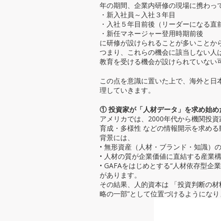
年の期間、企業内研修の現場に携わっ
・新入社員～入社３年目
・入社５年目前後（リーダーになる直
・新任マネージャー登用時期前後
に研修が設けられることが多いことか
つまり、これらの機会に該当しない人
教育を受ける機会が設けられていない
この点を意識に置いた上で、海外と日
理していきます。
① 投資家が「人材データ」を求め始め
アメリカでは、2000年代から機関投
育成・多様性 などの情報開示を求める
背景には、
• 無形資産（人材・ブランド・知識）
• 人材の質が企業価値に直結する産業
• GAFAをはじめとする“人材依存型企
があります。
その結果、人的資本は 「投資判断の材
略の一部”として位置づけるようになり