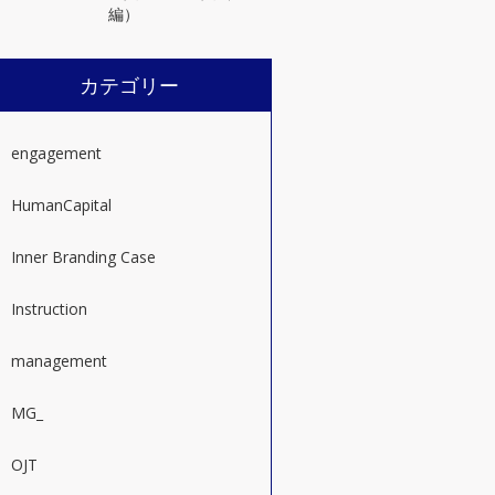
編）
カテゴリー
engagement
HumanCapital
Inner Branding Case
Instruction
management
MG_
OJT