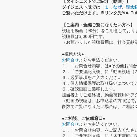
【ダイジェストでご紹介（動画）】
ダイジェスト版では「
１．なぜ、理念
ご覧いただけます。※リンク先You T
【ご案内：全編ご覧になりたい方へ】
視聴用動画（90分）をご用意しており
視聴費は3,000円です。
（お預かりした視聴費用は、社会貢献
●視聴方法●
お問合せ
よりお申込ください。
１．「お問合せ内容」は●その他お問
２．「ご要望記入欄」に「動画視聴（2
３．必要事項をご入力ください
４．個人情報保護の取り扱いについて
５．確認画面に遷移します。
担当者よりご連絡後、動画視聴用のア
（動画の視聴は、お申込者の方限定で
多数でご覧になりたい場合は、ご相談
●ご相談、ご依頼窓口●
お問合せ
よりお申込ください。
１．「お問合せ内容」をご記入くださ
２．「ご要望記入欄」に「木下講師に