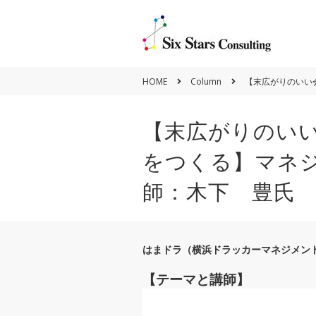
HOME
Column
【末広がりのいい
【末広がりのい
をつくる】マネ
Policy
師：木下 豊氏
Vision&Mission
はまドラ（横浜ドラッカーマネジメント
【テーマと講師】