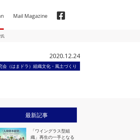
mn
Mail Magazine
豊氏
2020.12.24
究会（はまドラ）組織文化・風土づくり
メディア掲載実績
最新記事
「ワイングラス型組
織」再生の一手となる