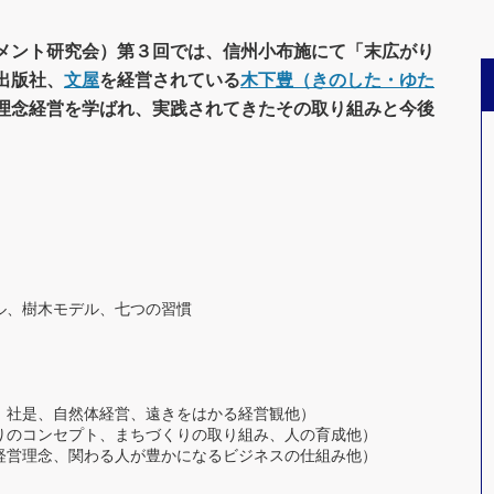
メント研究会）第３回では、信州小布施にて「末広がり
出版社、
文屋
を経営されている
木下豊（きのした・ゆた
理念経営を学ばれ、実践されてきたその取り組みと今後
。
ル、樹木モデル、七つの習慣
、社是、自然体経営、遠きをはかる経営観他）
りのコンセプト、まちづくりの取り組み、人の育成他）
経営理念、関わる人が豊かになるビジネスの仕組み他）