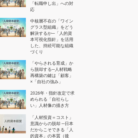
メンバー世代（２０代）
「転職申し出」への対
対象プログラム
応
中核層不在の「ワイン
グラス型組織」をどう
解決するか─「人的資
本可視化指針」を活用
した、持続可能な組織
づくり
「やらされる育成」か
ら脱却する─人材戦略
再構築の鍵は「顧客」
×「自社の強み」
2026年・指針改定で求
められる「自社らし
い」人材像の描き方
「人材投資＝コスト」
意識からの脱却 ─日本
だからこそできる「人
的資本」の本質（後