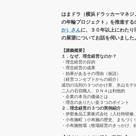
はまドラ（横浜ドラッカーマネジ
の年輪プロジェクト」を推進する
か）さん
に、３０年以上にわたり
の展望についてお話を伺いました
【講義概要】
１．なぜ、理念経営なのか？
・理念経営の目的
・理念経営の成果
・効果があるその理由（仮説）
（経営コンセプトからの紹介）
成功の法則の３つのかけ算、氷山モデ
二人の石切職人、ＤＮＡは利他的
・企業の本当の価値とは
・理念のありたい姿３つのポイント
２．理念経営の３つの実例紹介
・伊那食品工業株式会社（入社時研修
・小布施町（小布施の歴史、まちづく
・小布施牧場（牧場経営のきっかけ、